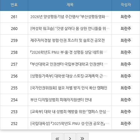
번호
제목
작성자
261
2026년 양성평등기념 주간행사 「부산성평등영화제: 도약」 영화 상영회
최란주
260
[여성학 워크숍] “갓생 살려다 몸 상한 언니들을 위한 바디 리터러시 - 위기의 몸을 돌아
최란주
259
제주자치경찰 청렴·인권 포스터 및 슬로건 공모전
최란주
258
『2026학년도 PNU 부·울·경 성평등 상담 네트워크 간담회』 개최
최란주
257
『부산대학교 인권센터·국립부경대학교 인권센터 업무협약 체결』
최란주
256
[성평등가족부] 대학생 대상 스토킹·교제폭력 근절 대책 의견 수렴
최란주
255
[국가인권위원회] 혐오 차별 방지 인식 확산 캠페인
최란주
254
부산 디지털성범죄 피해자지원센터 안내
최란주
253
[교육부] 대학 내 성범죄 예방을 위한 「캠퍼스 안심 소식지」
최란주
252
[국립대육성] 『2025학년도 PNU 성·인권 공모전』 심사결과 안내
최란주